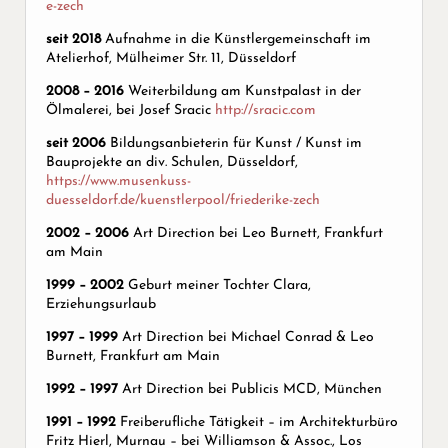
e-zech
seit 2018
Aufnahme in die Künstlergemeinschaft im
Atelierhof, Mülheimer Str. 11, Düsseldorf
2008 – 2016
Weiterbildung am Kunstpalast in der
Ölmalerei, bei Josef Sracic
http://sracic.com
seit 2006
Bildungsanbieterin für Kunst / Kunst im
Bauprojekte an div. Schulen, Düsseldorf,
https://www.musenkuss-
duesseldorf.de/kuenstlerpool/friederike-zech
2002 – 2006
Art Direction bei Leo Burnett, Frankfurt
am Main
1999 – 2002
Geburt meiner Tochter Clara,
Erziehungsurlaub
1997 – 1999
Art Direction bei Michael Conrad & Leo
Burnett, Frankfurt am Main
1992 – 1997
Art Direction bei Publicis MCD, München
1991 – 1992
Freiberufliche Tätigkeit – im Architekturbüro
Fritz Hierl, Murnau – bei Williamson & Assoc., Los